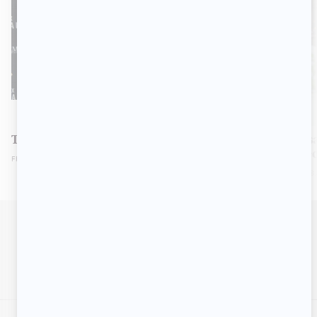
STARS
TÉLÉ
Tom-Éliot et Sam-Éloi Girard en deuil
La nouvelle s
débutera avec
FRIDAY, DECEMBER 12, 2025 8:00 PM
MONDAY, AUGUST 18,
SIGNALER UNE ERREUR
EN COLLABORATION AVEC