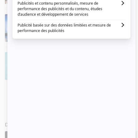
Ça clique!
EN COURS
2024
- AUJOURD'HUI
Animateur
Lou et Sophie
EN COURS
2023
- AUJOURD'HUI
Comédien
Arnaud
DANS L'ACTUALITÉ
VOIR TOUT