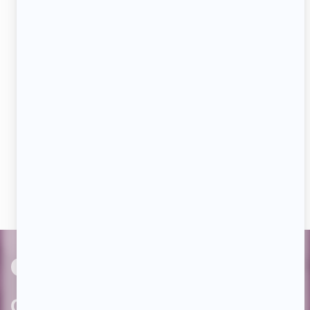
Adresse
courriel
JE M'ABONNE
Aimez-nous sur Facebook
Devenez « fan » de notre page afin de voir toutes les
actualités dès qu'elles sont en ligne et pouvoir interagir
avec nos milliers d'abonnés!
PAR
cinoche.com
bizzmedia.ca
quijouequi.com