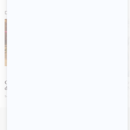
DANS L'ACTUALITÉ
VOIR TOUT
TÉLÉ
TÉLÉ
Cette populaire comédienne rejoint la
C'est la fin p
distribution d'
Un gars, une fille
émission de 
SATURDAY, JULY 25, 2026 10:00 AM
WEDNESDAY, JUNE 3,
SIGNALER UNE ERREUR