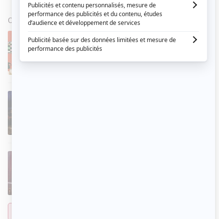
OEUVRES
(30)
VOIR TOUT
Bye Bye 2026
2026
- AUJOURD'HUI
Comédienne
Pour une fois
EN COURS
2023
- AUJOURD'HUI
Invitée
Star Académie
EN COURS
2003
- AUJOURD'HUI
Professeure
Voir les films de Anne Dorval sur Cinoche.com