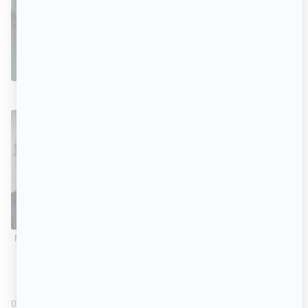
Victor Andres Trelles
Pier Paquette
Raymond Bouchard
Turgeon
Maxime-Olivier Potvin
Céline Bonnier
Marc Messier
DIFFUSEUR