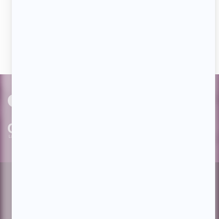
Aimez-nous sur Facebook
Devenez « fan » de notre page afin de voir toutes les
actualités dès qu'elles sont en ligne et pouvoir interagir
avec nos milliers d'abonnés!
PAR
cinoche.com
bizzmedia.ca
quijouequi.com
Facebook
Threads
Instagram
Suivez-nous!
Infolettre
À propos de Showbizz.net
Contactez-nous