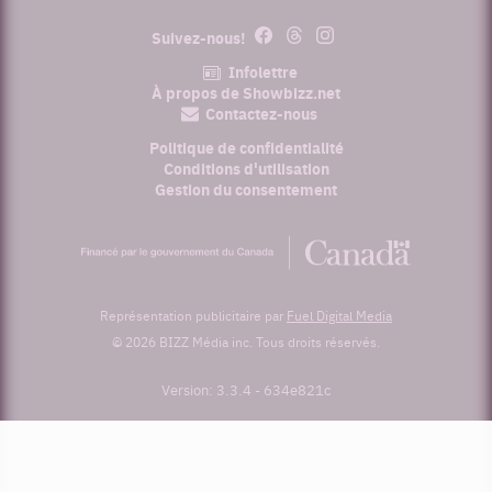
Facebook
Threads
Instagram
Suivez-nous!
Infolettre
À propos de Showbizz.net
Contactez-nous
Politique de confidentialité
Conditions d'utilisation
Gestion du consentement
Financé
par
le
gouvernement
du
Représentation publicitaire par
Fuel Digital Media
Canada
© 2026 BIZZ Média inc. Tous droits réservés.
Version: 3.3.4
-
634e821c