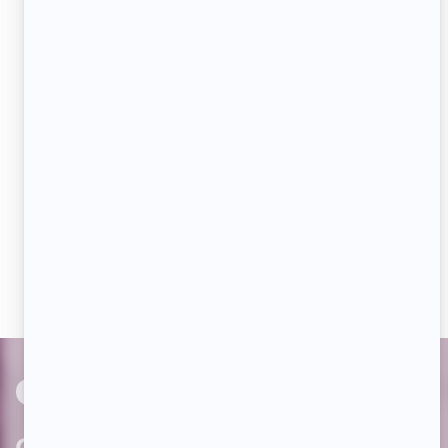
Adresse
courriel
JE M'ABONNE
Aimez-nous sur Facebook
Devenez « fan » de notre page afin de voir toutes les
actualités dès qu'elles sont en ligne et pouvoir interagir
avec nos milliers d'abonnés!
PAR
cinoche.com
bizzmedia.ca
quijouequi.com