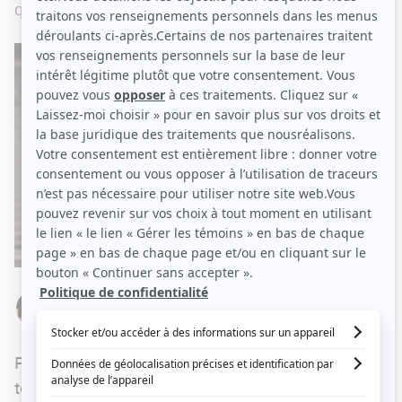
quelques jours avant les fêtes.
Par
Stéphanie Nolin
LUNDI 18 JANVIER 2021 À 14 H 02
Peu avant les fêtes, on apprenait que l'équipe de
tournage de
District 31
devait faire relâche
en