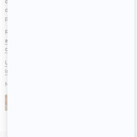
dernier, mais qu'il était trop tard pour l'équipe
d'
En direct de l'univers
pour remanier son
programme pour la soirée.
Rappelons que
Fabienne Larouche nous
annonçait, il y a peu, une excellente nouvelle
concernant la série
.
Un autre artiste bien connu a freiné un tournage
important avant les fêtes
, en raison de la Covid.
MENTIONNÉ DANS CET ARTICLE
Catherine