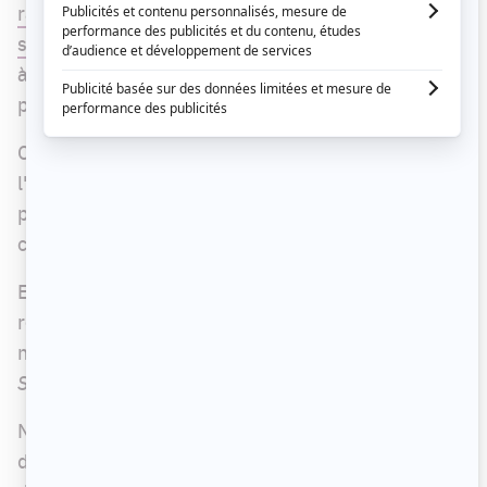
raison d'un cas de Covid-19 qui s'était déclaré
sur le plateau
. Évidemment, la production a tenu
à garder le secret quant à l'identité de la
personne infectée.
Ce samedi, alors que France Beaudoin recevait
l'équipe de la série à
En direct de l'univers
,
plusieurs téléspectateurs ont fait le lien en
constatant l'absence de Catherine Proulx-Lemay.
En effet, la comédienne se remettait jusqu'à tout
récemment du virus, contracté avant les fêtes. La
nouvelle a été confirmée par Richard Therrien du
Soleil
.
Notons que
Catherine Proulx-Lemay a été
déclarée négative de la Covid-19 vendredi