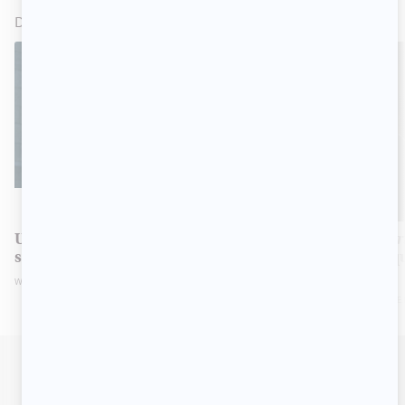
DANS L'ACTUALITÉ
VOIR TOUT
TÉLÉ
CRITIQUE
Une finale digne de ce nom pour la 2e
Une affaire c
saison d'
Une affaire criminelle
nouvelle enqu
secrets
WEDNESDAY, NOVEMBER 1, 2023 1:20 PM
TUESDAY, SEPTEMBER
SIGNALER UNE ERREUR