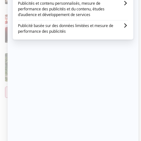
Une affaire criminelle 2023
EN COURS
2023
- AUJOURD'HUI
Comédienne
Laurence Malenfant (2023-)
Bête noire
EN COURS
2021
- AUJOURD'HUI
Comédienne
Voir les films de Alice Moreault sur Cinoche.com