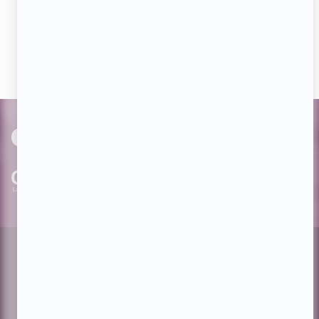
Devenez « fan » de notre page afin de voir toutes les
actualités dès qu'elles sont en ligne et pouvoir interagir
avec nos milliers d'abonnés!
PAR
cinoche.com
bizzmedia.ca
quijouequi.com
Facebook
Threads
Instagram
Suivez-nous!
Infolettre
À propos de Showbizz.net
Contactez-nous