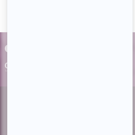
actualités dès qu'elles sont en ligne et pouvoir interagir
avec nos milliers d'abonnés!
PAR
cinoche.com
bizzmedia.ca
quijouequi.com
Facebook
Threads
Instagram
Suivez-nous!
Infolettre
À propos de Showbizz.net
Contactez-nous
Politique de confidentialité
Conditions d'utilisation