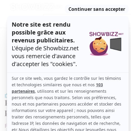
Retour
à
ACTUALITÉS
l'accueil
SÉRIES
ET TÉLÉ
CONCOURS
TÉLÉ, STARS, ETC.
TÉLÉ
Pas de
Bonsoir bonsoir!
lundi
prochain : Voici pourquoi
Pour une raison bien précise.