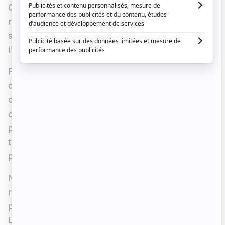
Chaque semaine,
Marie-Claude Barrette
, en
remplacement de
Jean-Philippe Wauthier
,
s'entretient ainsi avec les personnalités de
l'heure et les artisans du milieu culturel.
Pour autant, la semaine du 28 avril sera amputée
d'un épisode, celui du lundi, en raison de la
couverture des élections fédérales 2025 de la
chaîne ICI Télé, animée par
Patrice Roy
. La
populaire émission estivale fera donc relâche le
temps d'une soirée, avant de revenir à sa
programmation régulière le mardi 29 avril.
Mentionnons au passage que Marie-Claude
recevra cette semaine un chapelet d'artistes
particulièrement appréciés, à commencer par
Lise Dion
, ce lundi. Mardi, le directeur de
Star