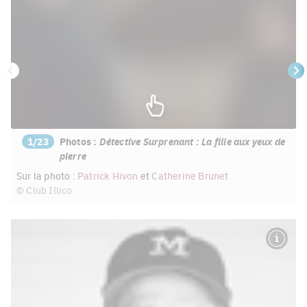
Précédent
Su
1/23
Photos :
Détective Surprenant : La fille aux yeux de
pierre
Sur la photo :
Patrick Hivon
et
Catherine Brunet
© Club Illico