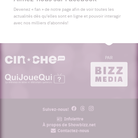
Devenez « fan » de notre page afin de voir toutes les
actualités dès qu'elles sont en ligne et pouvoir interagir
avec nos milliers d'abonnés!
PAR
cinoche.com
bizzmedia.ca
quijouequi.com
Facebook
Threads
Instagram
Suivez-nous!
Infolettre
À propos de Showbizz.net
Contactez-nous