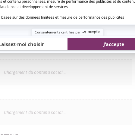
utre commentaire.
»
-dessous.
e message est apparu sur l'Instagram d'Alex
ieux depuis juin dernier.
Chargement du contenu social...
Chargement du contenu social...