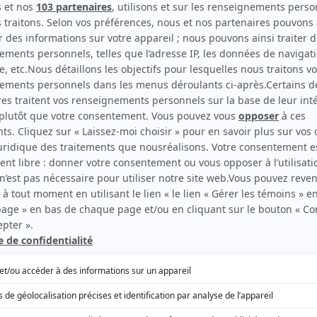
aquelle elle indique avoir entrepris une « démarche
evsky, avec lequel elle a « fait la paix ».
événements de juillet dernier entre Alex Nevsky et
e tenter de défaire les noeuds, d'apaiser les
ts et d'entreprendre, ensemble, une démarche
cile de le faire, parfois même impossible, mais nous
er. Nos échanges ont été constructifs et nous
s à déclarer que nous avons fait la paix. Puisse
r à poursuivre cette discussion courageuse et saine
apports hommes-femmes dans notre société. Le
là: nous nous engageons à tout faire pour lutter
elles qu'elles soient. Et nous nous souhaitons
veillance, un chemin harmonieux pour la suite de
vies respectives.