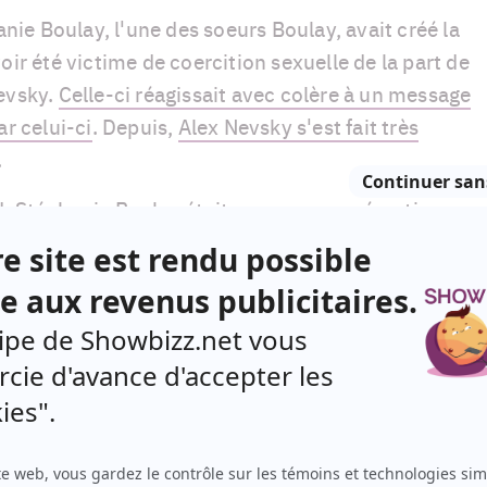
hanie Boulay, l'une des soeurs Boulay, avait créé la
oir été victime de coercition sexuelle de la part de
Nevsky.
Celle-ci réagissait avec colère à un message
ar celui-ci
. Depuis,
Alex Nevsky s'est fait très
.
d,
Stéphanie Boulay était revenue avec émotion
ague de dénonciations d'inconduites sexuelles
ue québécois, qui a créé énormément de remous.
isées, avaient même annoncé vouloir prendre du
ieu artistique
.
 Morin
,
Julien Lacroi
x,
Yann Perreau
,
Bernard
t plusieurs autres ont fait l'objet de dénonciations.
ulay a publié un message important sur ses