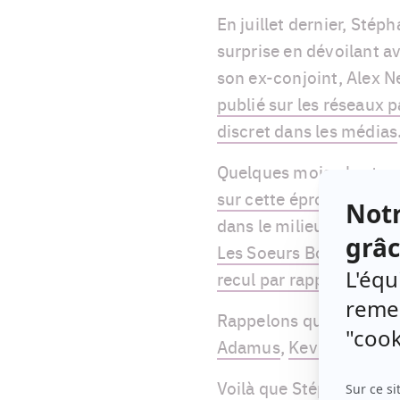
En juillet dernier, Stép
surprise en dévoilant av
son ex-conjoint, Alex 
publié sur les réseaux p
discret dans les médias
Quelques mois plus tar
sur cette éprouvante v
dans le milieu artistiq
Les Soeurs Boulay, épu
recul par rapport au mil
Rappelons que
Maripier
Adamus
,
Kevin Parent
e
Voilà que Stéphanie Bo