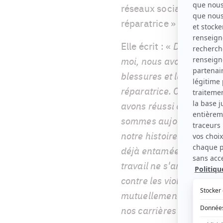
réseaux sociaux, dans l
réparatrice » avec Alex N
Elle écrit : «
Depuis les 
moi, nous avons décidé d
blessures et les non-di
réparatrice. C'est diffi
avons réussi à nous parl
sommes aujourd'hui prêt
notre histoire contribue
déjà entamée sur les r
travail ne s'arrête pas 
contre les violences, qu
mutuellement, avec bien
nos carrières et de nos 