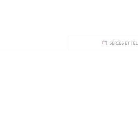
ACTUALITÉS
SÉRIES
ET TÉL
TÉLÉ, STARS, ETC.