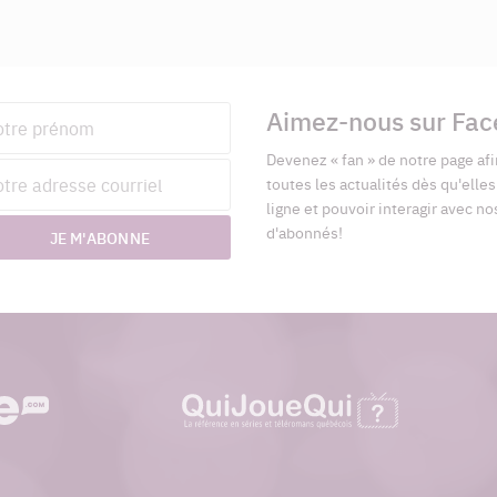
Aimez-nous sur Fa
nom
Devenez « fan » de notre page afi
esse
toutes les actualités dès qu'elle
riel
ligne et pouvoir interagir avec no
d'abonnés!
JE M'ABONNE
quijouequi.com