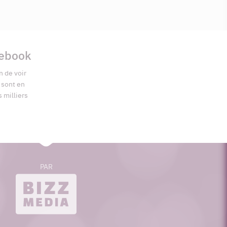
cebook
n de voir
s sont en
s milliers
PAR
bizzmedia.ca