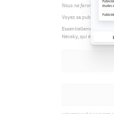
Nous ne ferons aucun a
Voyez sa publication ci
Essentiellement le mêm
Nevsky, qui était silenc