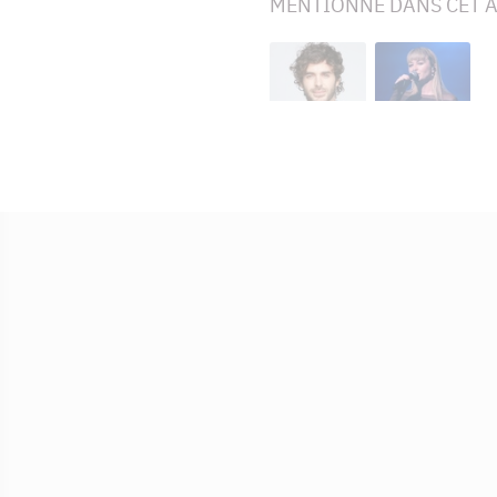
MENTIONNÉ DANS CET A
Alex Nevsky
Stéphanie
Boulay