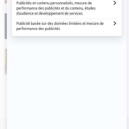
Bellefleur
EN COURS
2024
- AUJOURD'HUI
Comédienne
Axelle
L'île Kilucru
EN COURS
2022
- AUJOURD'HUI
Comédienne
Zora