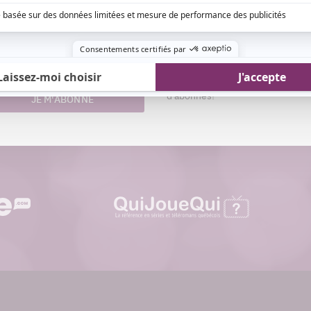
Aimez-nous sur Fa
nom
Devenez « fan » de notre page afi
esse
toutes les actualités dès qu'elle
riel
ligne et pouvoir interagir avec no
d'abonnés!
JE M'ABONNE
quijouequi.com