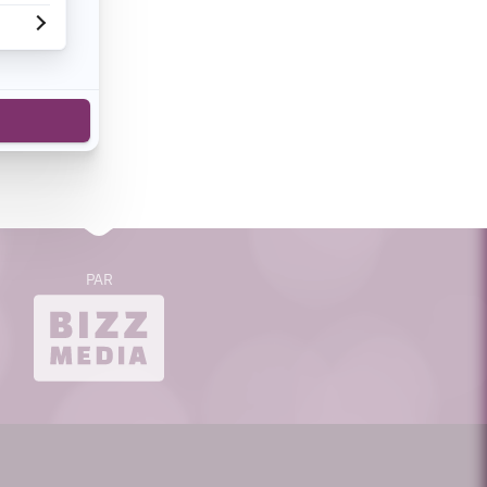
cebook
n de voir
s sont en
s milliers
PAR
bizzmedia.ca