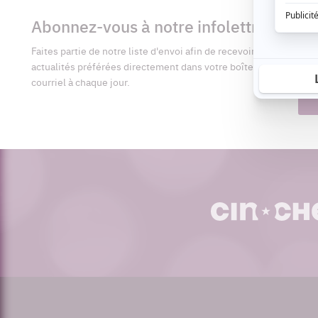
Informations
complémentaires
Abonnez-vous à notre infolettre
Pré
Faites partie de notre liste d'envoi afin de recevoir vos
Adr
actualités préférées directement dans votre boîte
cour
courriel à chaque jour.
cinoche.com