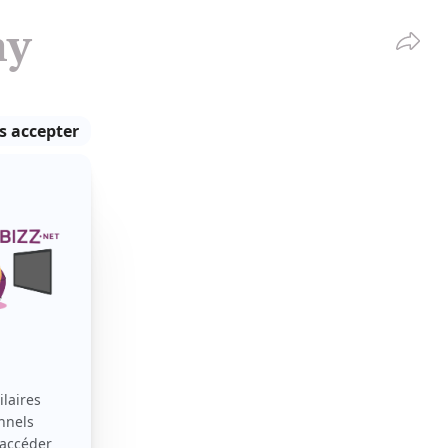
Partag
hy
VOIR TOUT