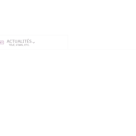
ACTUALITÉS
SÉRIES
ET TÉL
TÉLÉ, STARS, ETC.