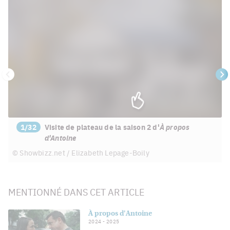
écra
Précédent
Su
1/32
Visite de plateau de la saison 2 d'
À propos
d'Antoine
© Showbizz.net / Elizabeth Lepage-Boily
MENTIONNÉ DANS CET ARTICLE
À propos d'Antoine
2024
- 2025