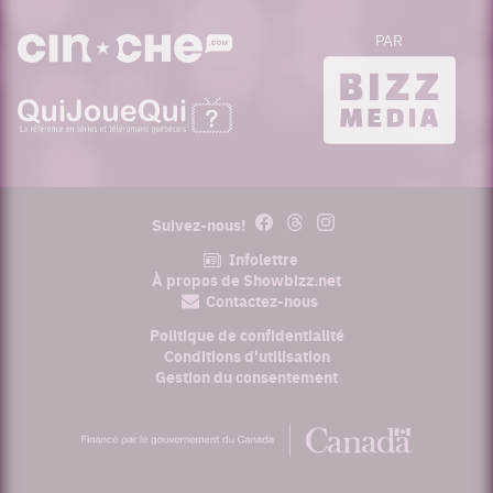
PAR
cinoche.com
bizzmedia.ca
quijouequi.com
Facebook
Threads
Instagram
Suivez-nous!
Infolettre
À propos de Showbizz.net
Contactez-nous
Politique de confidentialité
Conditions d'utilisation
Gestion du consentement
Financé
par
le
gouvernement