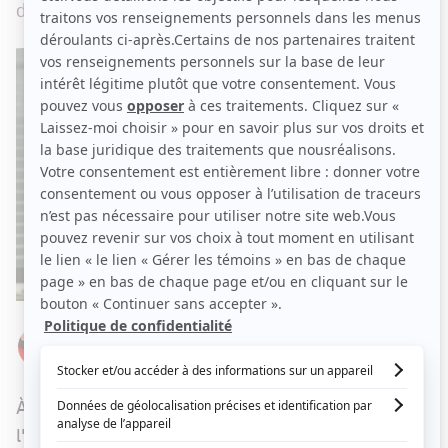
du prochain épisode.
Par
Élizabeth Lepage-Boily
SAMEDI 8 JANVIER 2022 À 10 H 00
À la fin de la bande-annonce présentée après
l'épisode de
District 31
de ce jeudi, Da-Xia