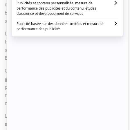
déclare sur un ton dramatique : «
C'est Camille
Bilodeau!
». Ce à quoi Florence répond : «
Tu es
sûre de ce que tu dis?!
».
L'intensité de la scène a laissé bien des
téléspectateurs perplexes, puisque tout le monde
se pose la même question : c'est qui ça, Camille
Bilodeau?
Comme les fans de
District 31
ne sont pas du
genre à lâcher le morceau quand une intrigue leur
pend au bout du nez, ils se sont lancés sur les
réseaux sociaux afin de tenter de percer le
mystère.
La première hypothèse soumise était qu'il
s'agissait de la mère ayant perdu son petit