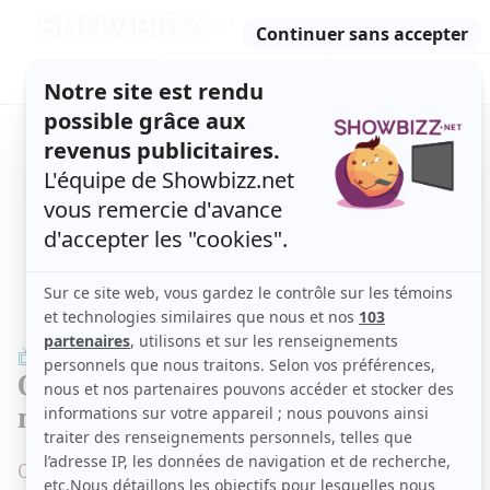
Retour
à
ACTUALITÉS
l'accueil
SÉRIES
ET TÉLÉ
CONCOURS
TÉLÉ, STARS, ETC.
DISTRICT 31
Qui est Camille Bilodeau? Un
mystère qui fait jaser
On s'est tous posé la question en voyant les extraits