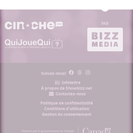
PAR
cinoche.com
bizzmedia.ca
quijouequi.com
Facebook
Threads
Instagram
Suivez-nous!
Infolettre
À propos de Showbizz.net
Contactez-nous
Politique de confidentialité
Conditions d'utilisation
Gestion du consentement
Financé
par