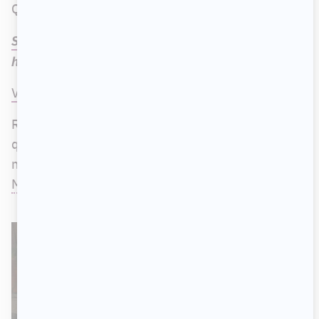
Qui devra quitter selon vous?
Sortez-moi d'ici
est présentée les dimanches à 18
h 30 sur les ondes de TVA.
Voici quand se terminera cette 2e saison
.
Rappelons que cette semaine, nous avons appris
que deux campeurs avaient décroché de
nouveaux mandats,
Nathalie Simard
et
Dave
Morissette
.