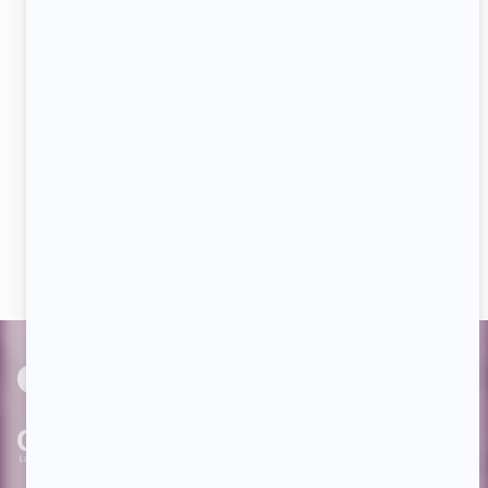
Adresse
courriel
JE M'ABONNE
Aimez-nous sur Facebook
Devenez « fan » de notre page afin de voir toutes les
actualités dès qu'elles sont en ligne et pouvoir interagir
avec nos milliers d'abonnés!
PAR
cinoche.com
bizzmedia.ca
quijouequi.com