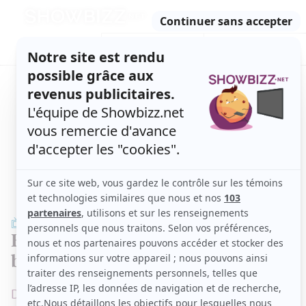
Retour
à
ACTUALITÉS
l'accueil
SÉRIES
ET TÉLÉ
CONCOURS
TÉLÉ, STARS, ETC.
TÉLÉ
Extrait vidéo : Toujours plus de
bestioles dans
Sortez-moi d'ici
Dégoûtant!