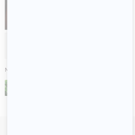
Chargement du contenu social...
MENTIONNÉ DANS CET ARTICLE
Sortez-moi d'ici
EN COURS
2023
- AUJOURD'HUI
Audrey Roger
Alex Perron