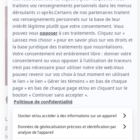
Par
Stéphanie Nolin
JEUDI 2 MAI 2024 À 10 H 05
La deuxième saison de
Sortez-moi d'ici
se
poursuit avec une autre série de bestioles pour
les campeurs.