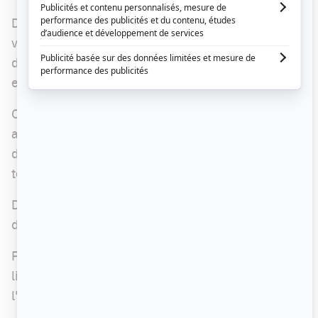
Dans l'extrait présenté ci-dessous, vous pouvez
voir
Audrey Roger
et
Alex Perron
affronter l'hôtel
des 13 étoiles, une épreuve qui leur permettra
encore de recevoir des privilèges.
On constate rapidement qu'Audrey ne semble
avoir aucun plaisir, alors qu'elle doit toucher à
des rats et des grenouilles. Alex, lui, semble plus
téméraire.
Dans le même épisode, un campeur se verra
donner la mission de saboter le camp.
Plus encore, les trois campeurs en danger
livreront une bataille serrée pour éviter
l'élimination.