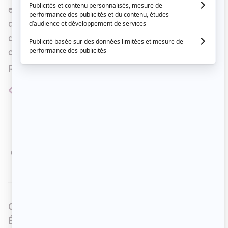
expliquait
Émily Bégin
concernant le premier rôle
qu'elle tient dans la série
FEM
. Dans ce drame de
dix épisodes produit par Unis, celle qui s'est fait
connaître à
Star Académie
il y a vingt ans joue le
personnage de Nathalie.
J’avais été mise un peu dans une case
"Chanteuse qui fait de la comédie musicale".
Juste avoir eu la chance d’auditionner
aujourd’hui... Ça faisait longtemps que j’espérais
ça.
C'est la réalisatrice du projet qui a convoqué
Émily. La chanteuse a travaillé fort pour obtenir