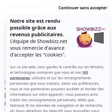
Retour
à
ACTUALITÉS
l'accueil
SÉRIES
ET TÉLÉ
CONCOURS
TÉLÉ, STARS, ETC.
ENTREVUE
« J’avais été mise dans une case »,
Émily Bégin aborde son premier
rôle de fiction