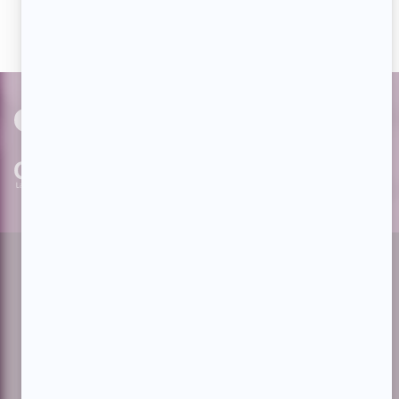
avec nos milliers d'abonnés!
PAR
cinoche.com
bizzmedia.ca
quijouequi.com
Facebook
Threads
Instagram
Suivez-nous!
Infolettre
À propos de Showbizz.net
Contactez-nous
Politique de confidentialité
Conditions d'utilisation
Gestion du consentement