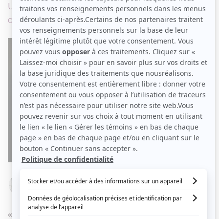
Un voeu qui se réalise pour l'animatrice et
chanteuse.
Par
Flore Tellier
SAMEDI 17 FÉVRIER 2024 À 06 H 00
«
C’est la première fois que je fais une fiction
»,