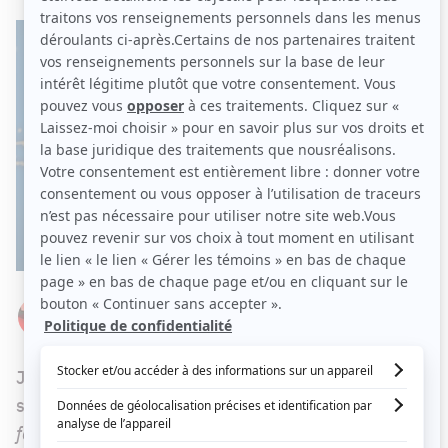
Par
Élizabeth Lepage-Boily
SAMEDI 26 FÉVRIER 2022 À 15 H 30
Julie Snyder recevait
GuylaineTanguay
cette
semaine. Après avoir lancé l'album
Ginette à ma
façon
, la chanteuse prépare un album hommage