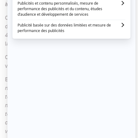
à Céline Dion.
Comme elle n'a pas pu recevoir l'accord officiel
de la diva québécoise, l'équipe de
La semaine des
4 Julie
a demandé à sa soeur, Claudette, de faire
la porte-parole du clan Dion.
Celle-ci s'est adressée à
GuylaineTanguay via une
vidéo.
Elle a commencé par dire : «
Tu sais bien que tu
n'as pas besoin de mon approbation. Les choix que
tu fais, ta voix, ta passion : tes choix sont les
miens. Tu sais à quel point je t'admire. Tu le fais à
ta façon, mais ta façon passe toujours par le
coeur et c'est ça qui touche le coeur, c'est ça qui
vient me chercher.
»