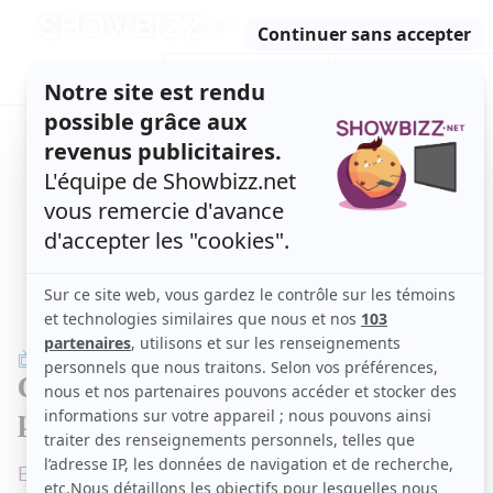
Retour
à
ACTUALITÉS
l'accueil
SÉRIES
ET TÉLÉ
CONCOURS
TÉLÉ, STARS, ETC.
TÉLÉ
Claudette Dion lance une nouvelle
pointe acérée au film Aline
Elle n'a pas changé d'avis sur la question...