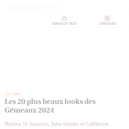
Retour
à
ACTUALITÉS
l'accueil
SÉRIES
ET TÉLÉ
CONCOURS
TÉLÉ, STARS, ETC.
STARS
Les 20 plus beaux looks des
Gémeaux 2024
Mylène St-Sauveur, Julie Snyder et Catherine