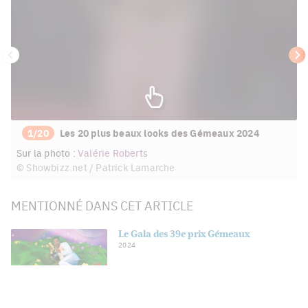
Précédent
Su
1/20
Les 20 plus beaux looks des Gémeaux 2024
Sur la photo :
Valérie Roberts
© Showbizz.net / Patrick Lamarche
MENTIONNÉ DANS CET ARTICLE
Le Gala des 39e prix Gémeaux
2024