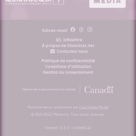
Facebook
Threads
Instagram
Suivez-nous!
Infolettre
À propos de Showbizz.net
Contactez-nous
Politique de confidentialité
Conditions d'utilisation
Gestion du consentement
Financé
par
le
gouvernement
du
Représentation publicitaire par
Fuel Digital Media
Canada
© 2026 BIZZ Média inc. Tous droits réservés.
Version: 3.3.4
-
634e821c