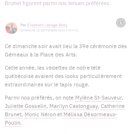
Brunet figurent parmi nos tenues préférées.
Par
Élizabeth Lepage-Boily
DIMANCHE 15 SEPTEMBRE 2024 À 20 H 52
Ce dimanche soir avait lieu la 39e cérémonie des
Gémeaux à la Place des Arts.
Cette année, les vedettes de notre télé
québécoise avaient des looks particulièrement
extraordinaires sur le tapis rouge.
Parmi nos préférés, on note
Mylène St-Sauveur
,
Juliette Gosselin
,
Marilyn Castonguay
,
Catherine
Brunet
,
Monic Néron
et
Mélissa Désormeaux-
Poulin
.