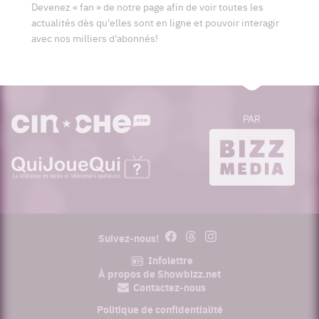
Devenez « fan » de notre page afin de voir toutes les
actualités dès qu'elles sont en ligne et pouvoir interagir
avec nos milliers d'abonnés!
PAR
cinoche.com
bizzmedia.ca
quijouequi.com
Facebook
Threads
Instagram
Suivez-nous!
Infolettre
À propos de Showbizz.net
Contactez-nous
Politique de confidentialité