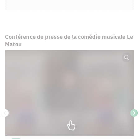
Conférence de presse de la comédie musicale Le
Matou
Plein
écra
Précédent
Su