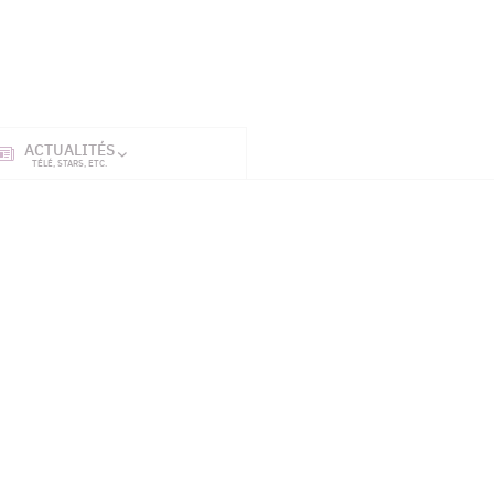
ACTUALITÉS
SÉRIES
ET TÉL
TÉLÉ, STARS, ETC.