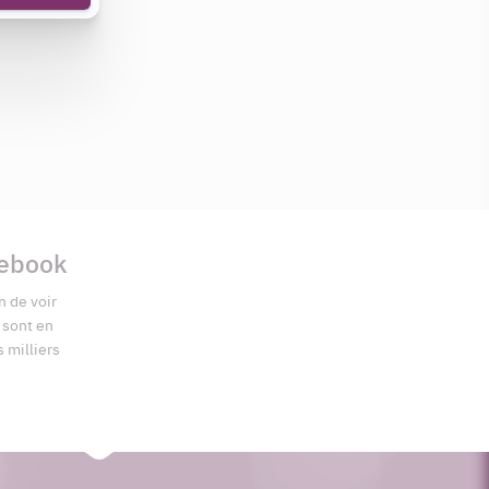
cebook
n de voir
s sont en
s milliers