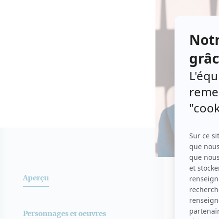
Aperç
OEUVRES
(
Aperçu
Personnages et oeuvres