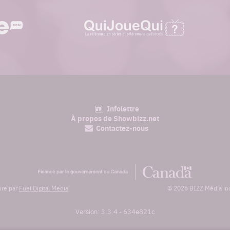
quijouequi.com
Infolettre
am
À propos de Showbizz.net
Contactez-nous
Financé
par
le
ire par
Fuel Digital Media
© 2026 BIZZ Média inc.
gouvernement
du
Canada
Version: 3.3.4
-
634e821c