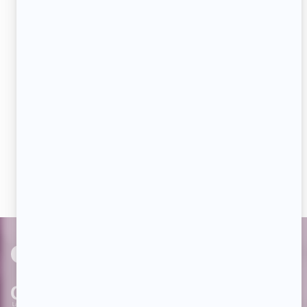
Adresse
courriel
JE M'ABONNE
Aimez-nous sur Facebook
Devenez « fan » de notre page afin de voir toutes les
actualités dès qu'elles sont en ligne et pouvoir interagir
avec nos milliers d'abonnés!
PAR
cinoche.com
bizzmedia.ca
quijouequi.com