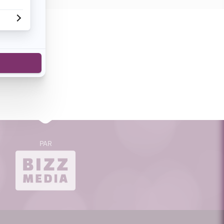
cebook
n de voir
s sont en
s milliers
PAR
bizzmedia.ca