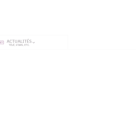
ACTUALITÉS
SÉRIES
ET TÉL
TÉLÉ, STARS, ETC.