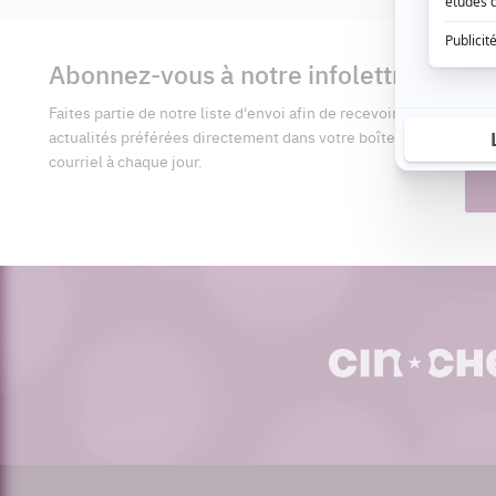
Informations
complémentaires
Abonnez-vous à notre infolettre
Pré
Faites partie de notre liste d'envoi afin de recevoir vos
Adr
actualités préférées directement dans votre boîte
cour
courriel à chaque jour.
cinoche.com