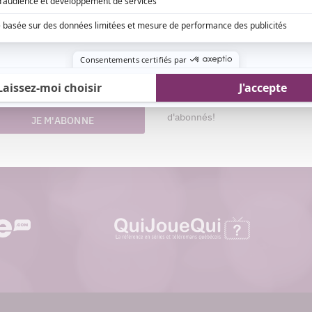
Aimez-nous sur Fa
nom
Devenez « fan » de notre page afi
esse
toutes les actualités dès qu'elle
riel
ligne et pouvoir interagir avec no
d'abonnés!
JE M'ABONNE
quijouequi.com