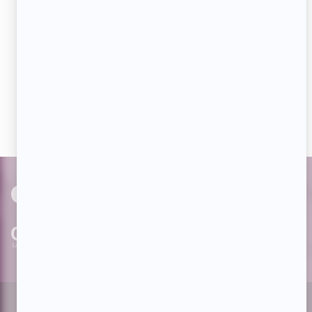
Aimez-nous sur Facebook
Devenez « fan » de notre page afin de voir toutes les
actualités dès qu'elles sont en ligne et pouvoir interagir
avec nos milliers d'abonnés!
PAR
cinoche.com
bizzmedia.ca
quijouequi.com
Facebook
Threads
Instagram
Suivez-nous!