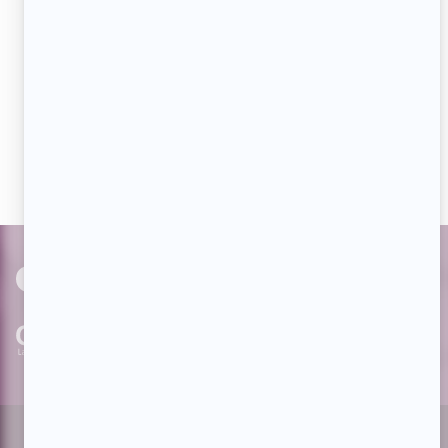
Aimez-nous sur Facebook
Devenez « fan » de notre page afin de voir toutes les
actualités dès qu'elles sont en ligne et pouvoir interagir
avec nos milliers d'abonnés!
PAR
cinoche.com
bizzmedia.ca
quijouequi.com
Facebook
Threads
Instagram
Suivez-nous!