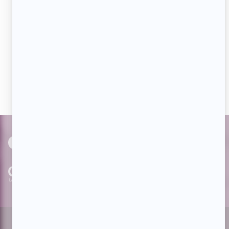
Aimez-nous sur Facebook
Devenez « fan » de notre page afin de voir toutes les
actualités dès qu'elles sont en ligne et pouvoir interagir
avec nos milliers d'abonnés!
PAR
cinoche.com
bizzmedia.ca
quijouequi.com
Facebook
Threads
Instagram
Suivez-nous!