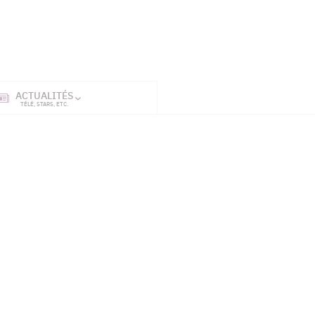
ACTUALITÉS
SÉRIES
ET TÉL
TÉLÉ, STARS, ETC.