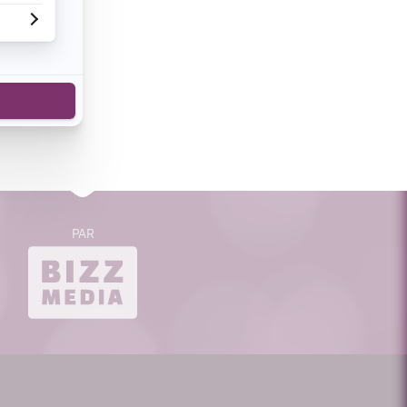
cebook
n de voir
s sont en
s milliers
PAR
bizzmedia.ca