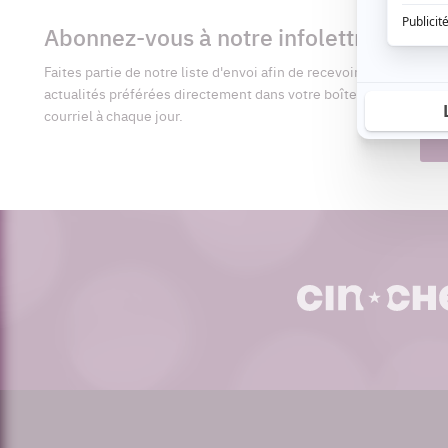
Informations
complémentaires
Abonnez-vous à notre infolettre
Pré
Faites partie de notre liste d'envoi afin de recevoir vos
Adr
actualités préférées directement dans votre boîte
cour
courriel à chaque jour.
cinoche.com