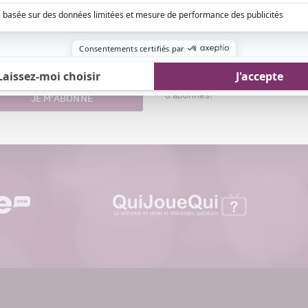
Aimez-nous sur Fa
nom
Devenez « fan » de notre page afi
esse
toutes les actualités dès qu'elle
riel
ligne et pouvoir interagir avec no
d'abonnés!
JE M'ABONNE
quijouequi.com