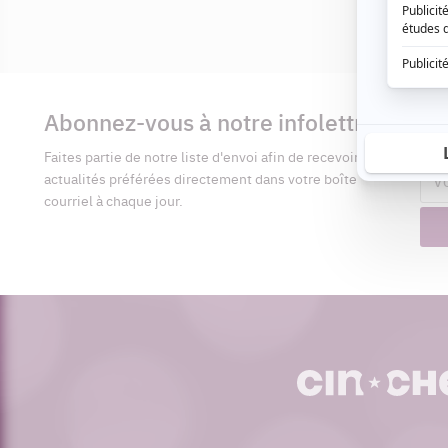
Informations
complémentaires
Abonnez-vous à notre infolettre
Pré
Faites partie de notre liste d'envoi afin de recevoir vos
Adr
actualités préférées directement dans votre boîte
cour
courriel à chaque jour.
cinoche.com