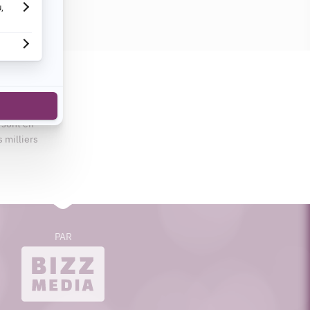
cebook
n de voir
s sont en
s milliers
PAR
bizzmedia.ca