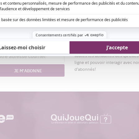
Aimez-nous sur Fa
nom
Devenez « fan » de notre page afi
esse
toutes les actualités dès qu'elle
riel
ligne et pouvoir interagir avec no
d'abonnés!
JE M'ABONNE
quijouequi.com