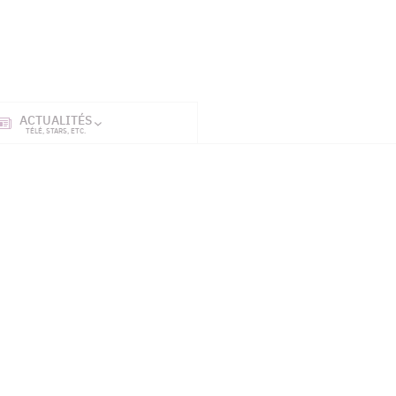
ACTUALITÉS
SÉRIES
ET TÉL
TÉLÉ, STARS, ETC.