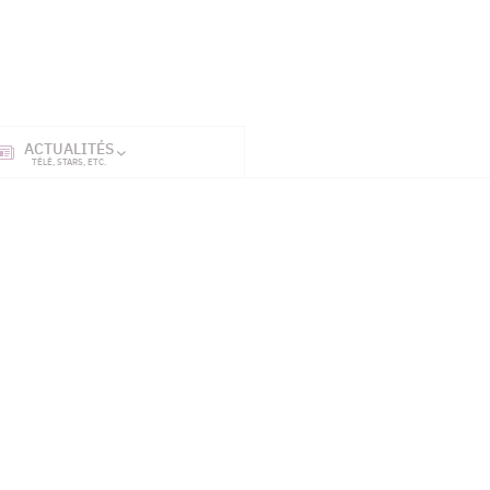
ACTUALITÉS
SÉRIES
ET TÉL
TÉLÉ, STARS, ETC.