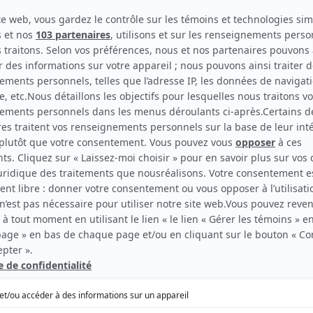
1967
- 1968
Comédien
Capitaine de Lorme
ilms de Henri Norbert sur Cinoche.com
EN COLLABORATION AVEC