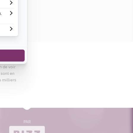
cebook
n de voir
s sont en
s milliers
PAR