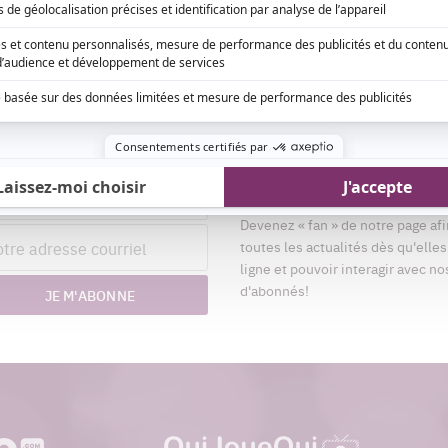
Aimez-nous sur Fa
nom
Devenez « fan » de notre page afi
esse
toutes les actualités dès qu'elle
riel
ligne et pouvoir interagir avec no
d'abonnés!
JE M'ABONNE
quijouequi.com