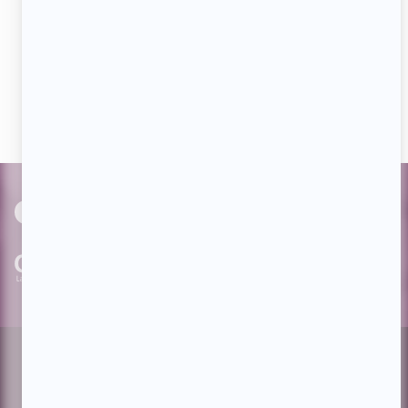
Aimez-nous sur Facebook
Devenez « fan » de notre page afin de voir toutes les
actualités dès qu'elles sont en ligne et pouvoir interagir
avec nos milliers d'abonnés!
PAR
cinoche.com
bizzmedia.ca
quijouequi.com
Facebook
Threads
Instagram
Suivez-nous!
Infolettre
À propos de Showbizz.net