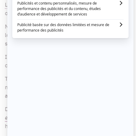
Lepage
a reçu l'auteur-compositeur-interprète
ontarien TALK sur son plateau.
Même si le français n'est pas sa langue première,
le chanteur a fait des efforts soutenus afin de
s'entretenir avec l'animateur en français.
Il a su charmer les téléspectateurs par sa
candeur, son humour et son grand talent.
TALK a été une découverte pour bien des
mélomanes, qui se procureront assurément son
album dès sa sortie, ce vendredi 20 octobre.
D'ailleurs, les extraits présentés à
Tout le monde
en parle
dimanche promettent déjà de nombreux
hits radio et vers d'oreille.