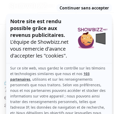
Retour
à
ACTUALITÉS
l'accueil
SÉRIES
ET TÉLÉ
CONCOURS
TÉLÉ, STARS, ETC.
TÉLÉ
Tout le monde en parle
: Le public a
eu un coup de coeur pour cet artiste
assumé