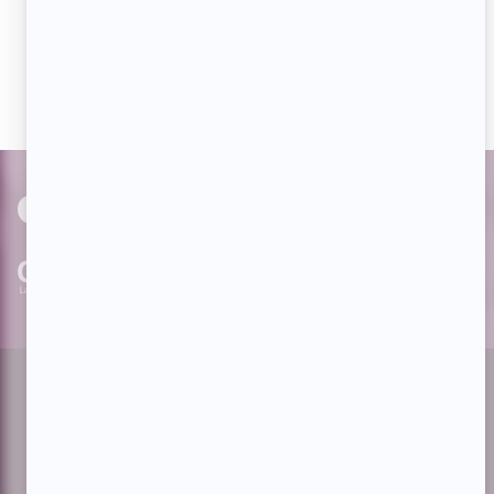
Devenez « fan » de notre page afin de voir toutes les
actualités dès qu'elles sont en ligne et pouvoir interagir
avec nos milliers d'abonnés!
PAR
cinoche.com
bizzmedia.ca
quijouequi.com
Facebook
Threads
Instagram
Suivez-nous!
Infolettre
À propos de Showbizz.net
Contactez-nous