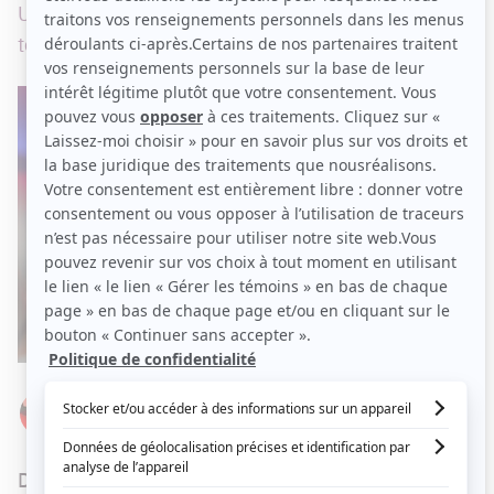
Une belle découverte pour beaucoup de
téléspectateurs.
Par
Élizabeth Lepage-Boily
LUNDI 16 OCTOBRE 2023 À 10 H 56
Dimanche, à
Tout le monde en parle
,
Guy A.