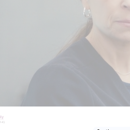
ly
H 41