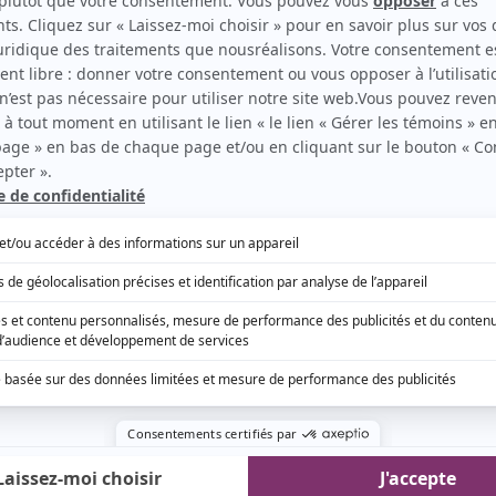
inq ans maintenant.
'acclamer d'autant plus le travail époustouflant
et sa formidable équipe de comédiennes et
ci pour ce divertissement quotidien qui nous fait
atre semaines avant la grande finale de
STAT
. On
sur celle-ci, mais
Anglesh Major, qui prête vie à
us promettait récemment ceci
.
ndu à une question que bien des
fans
se posaient
réponse ici
.
dans
STAT
,
Julie Faubert (Isabelle Brouillette) aura
e serré
. Aussi, Isabelle (Geneviève Schmidt), Éric
Philippe (Patrick Labbé) se réuniront pour un