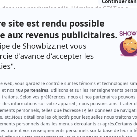
 dans une production télé. L'équipe de
STAT
en a
ent.
e-Andrée Labbé a traversé
cette étape
, puis il y a eu
tournage de la première saison, qui a ému autant les
s. Lou-Pascal Tremblay, alias Jacob Faubert,
fleurs à Suzanne Clément, interprète d'Emmanuelle
ngratulations généralisées sur les réseaux sociaux.
ement, la production a vécu un autre point tournant
e la série, alors qu'était diffusé le 100e épisode.
 qu'on suit les personnages de St-Vincent et on
100e, c'est quand même épatant! À titre
it le même anniversaire récemment
, et on suit la