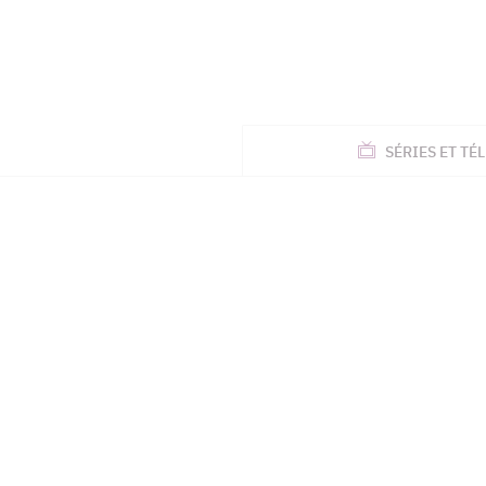
ACTUALITÉS
SÉRIES
ET TÉL
TÉLÉ, STARS, ETC.