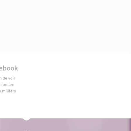
cebook
n de voir
s sont en
s milliers