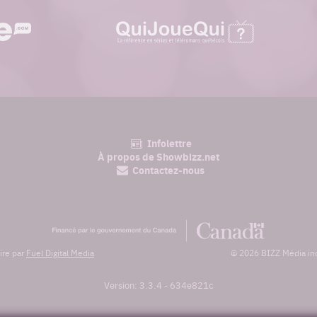
quijouequi.com
Infolettre
am
À propos de Showbizz.net
Contactez-nous
Financé
par
le
ire par
Fuel Digital Media
© 2026 BIZZ Média inc.
gouvernement
du
Canada
Version: 3.3.4
-
634e821c