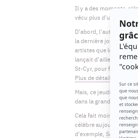
Il y a des moments-clés
vécu plus d'un récemm
D'abord, l'autrice Mari
la dernière journée de 
artistes que les artisan
lançait d'ailleurs des 
St-Cyr, pour finir en co
Plus de détails ici
.
Mais, ce jeudi, discrèt
dans la grande histoire d
Cela fait moins d'un an
célèbre aujourd'hui sa 
d'exemple,
5e rang
fêta