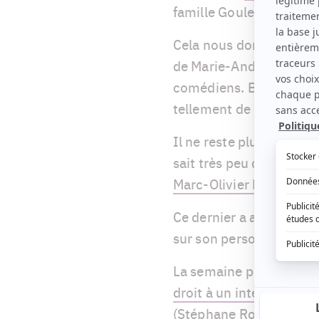
famille Goulet depuis c
Cela nous donne envie d
de Marie-Andrée Labbé 
comédiens. Bravo et mer
tellement de bien!
Il ne reste plus que qu
sait très peu de choses 
Marc-Olivier Morin, no
Ce dernier a aussi répo
sur son personnage.
La 
La semaine prochaine 
droit à un interrogatoir
(Stéphane Rousseau) et 