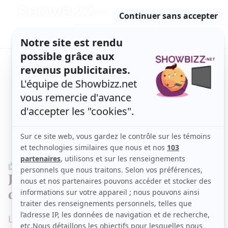
Retour
à
ACTUALITÉS
l'accueil
SÉRIES
ET TÉLÉ
CONCOURS
TÉLÉ, STARS, ETC.
TÉLÉ
Jay Du Temple discute de l'impact
de sa beauté sur sa carrière
Les deux hommes échangent de façon fascinante.