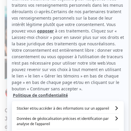
Par
Élizabeth Lepage-Boily
LUNDI 28 JUIN 2021 À 07 H 00
Ce dimanche, à
L'autre midi à la table d'à côté
,
Jay Du Temple et Serge Denoncourt ont discuté
de plusieurs sujets fascinants, dont la beauté.