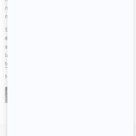
n'ai jamais eu la confiance du beau gars
»,
mentionne-t-il.
Serge Denoncourt et Jay Du Temple ont aussi
échangé sur leur vie sentimentale. Le metteur en
scène a notamment expliqué la raison pour
laquelle il a choisi de rester célibataire.
Lisez le
tout ici
.
MENTIONNÉ DANS CET ARTICLE
L'autre midi à la table d'à côté
EN COURS
Jay Du Temple