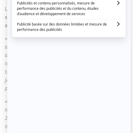
Le metteur en scène de 59 ans a osé introduire ce
sujet assez épineux auprès de l'humoriste de 30
ans son cadet.
«
Quand j'ai commencé à faire de l'humour, ça m'a
aidé de rentrer dans les standards de la société,
d'être considéré comme un beau garçon
», a
indiqué
Jay Du Temple
d'emblée. «
Ça m'a aidé à
travailler mes jokes deux fois plus fort, parce que
je me disais : "Ils n'auront pas le choix de me
parler de mon stock".
»
«
Quand j'ai commencé à faire de l'humour, je ne
m'habillais pas comme je m'habille normalement.
Je mettais du linge sobre, j'enlevais mes bracelets,
mes bagues. Je me mettais au neutre. Quand j'ai