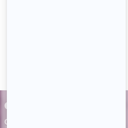
Adresse
courriel
JE M'ABONNE
Aimez-nous sur Facebook
Devenez « fan » de notre page afin de voir toutes les
actualités dès qu'elles sont en ligne et pouvoir interagir
avec nos milliers d'abonnés!
PAR
cinoche.com
bizzmedia.ca
quijouequi.com