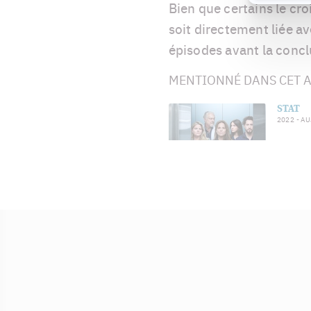
Bien que certains le cro
soit directement liée av
épisodes avant la concl
MENTIONNÉ DANS CET A
STAT
2022
- A
Suzanne
Steve Gagnon
Pa
Clément