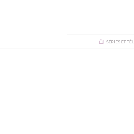
ACTUALITÉS
SÉRIES
ET TÉL
TÉLÉ, STARS, ETC.