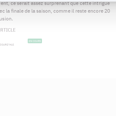
ient, ce serait assez surprenant que cette intrigue
ec la finale de la saison, comme il reste encore 20
usion.
RTICLE
EN COURS
UJOURD'HUI
trick Goyette
Emmanuel
Bilodeau