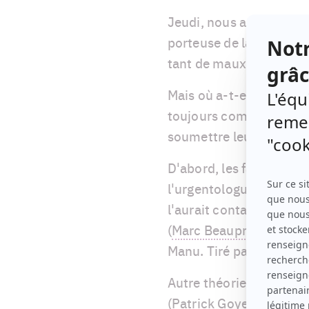
Jeudi, nous apprenions
porteuse de la fameuse 
tant de maux de tête au
Mais où a-t-elle attrap
toujours compter sur les
soumettre leurs théorie
D'abord, les fans de la 
l'urgentologue a embras
l'aurait contaminée. D'
(
Marc Beaupré
) qui l'a
Manu. Tiré par les chev
Autre théorie audacieus
(
Patrick Goyette
), le p