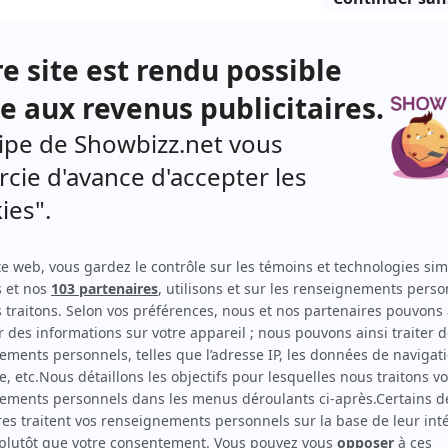
 qu'Emmanuelle (
Suzanne Clément
) était la
bactérie qui résiste aux antibiotiques et qui donne
 personnel de Saint-Vincent.
é la bactérie Klebsiella? Évidemment, on peut
 téléspectateurs pour réfléchir à la question et
s sur les réseaux sociaux.
série pensent que c'est Tristan (
Steve Gagnon
), que
sé après la mort de Philippe et Delphine, qui
autres vont même jusqu'à penser que c'est Steve
urait donnée à son ami qui lui l'aurait transmise à
eux? On verra bien.
e : certains fans s'imaginent que c'est Alexandre
ère de Jacob (
Lou-Pascal Tremblay
), qui, grâce à ses