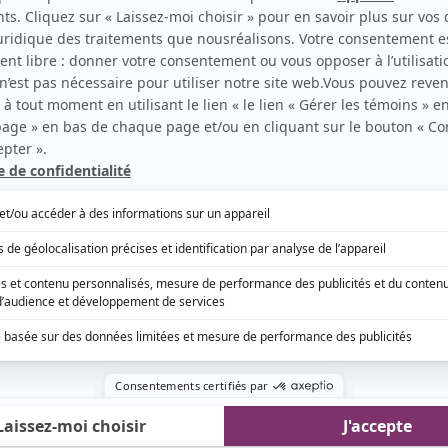
t, aurait contaminé volontairement Emmanuelle
ue et venger son fils. Celle-là, on y croit plus ou
 aussi indiqué qu'une intrigue semblable était
 américaine
Grey's Anatomy
et la source de la
tité de gants de moins bonne qualité achetés pour
DSP Laurent Lamy (
Emmanuel Bilodeau
) aurait-il
emblable? Notons que ce dernier est aussi accusé
tes comme personne qui aurait infecté Manu.
pectateurs ont tous été surpris par ce revirement
drée Labbé
. Les gens croyaient davantage qu'Éric
tait le membre du personnel responsable de la