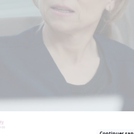
ly
H 00