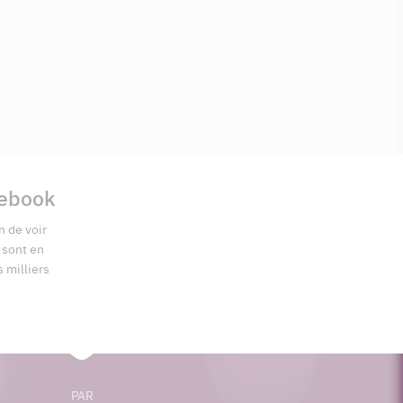
cebook
n de voir
s sont en
s milliers
PAR