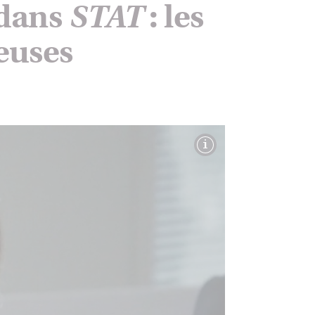
 dans
STAT
: les
ieuses