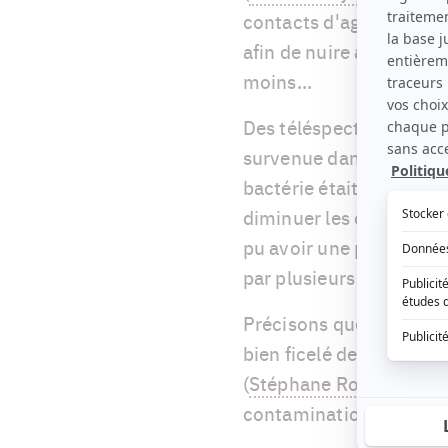
contacts d'agent secre
afin de nuire à sa pratiq
moins...
Des téléspectateurs ont
survenue dans la série
bactérie était une quan
diminuer les coûts. Le 
pu avoir une pratique s
par plusieurs internau
Précisons que les télés
bien ficelé de
Marie-An
(
Stéphane Rousseau
) é
contamination.