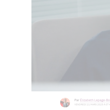
Par
Élizabeth Lepage-Boi
VENDREDI 21 MARS 2025 À 07 