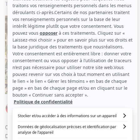
Trois artistes issus de milieux différents.
Par
Élizabeth Lepage-Boily
MERCREDI 8 FÉVRIER 2023 À 17 H 05
Ce dimanche, à
La vraie nature
, Jean-Philippe
Dion recevra le chanteur Patrice Michaud, la