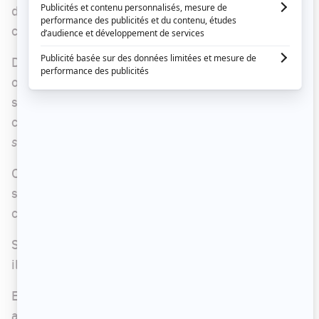
danseuse et chorégraphe Lydia Bouchard et le
comédien Sylvain Marcel.
Dans la publication faite sur les réseaux sociaux,
on indique que la rencontre ravivera des
souvenirs difficiles, mais rappellera, du même
coup, «
que la vie nous réserve toujours de belles
surprises
».
On nous dit également que les trois artistes
seront emportés «
(littéralement!)
» par le
courant.
Si on se fie aux images partagées sur Instagram,
ils s'adonneront à une activité de pêche.
Encore une belle rencontre prometteuse nous
attend dimanche!