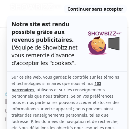
Retour
à
ACTUALITÉS
l'accueil
SÉRIES
ET TÉLÉ
CONCOURS
TÉLÉ, STARS, ETC.
TÉLÉ
Des souvenirs difficiles ravivés lors
du prochain épisode de La vraie
nature