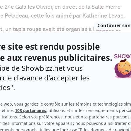
 24e Gala les Olivier, en direct de la Salle Pierre
e Péladeau, cette fois animé par Katherine Levac.
, un tapis rouge avait été organisé à l'Espace St-
.e.s et invité.e.s ont défilé pour les
iser plusieurs artistes très appréciés du grand
 leurs plus beaux atours.
uvons nommer Anglesh Major, le très élégant
in de STAT, Virginie Fortin, Rosalie Vaillancourt,
, Cathy Gauthier, Richardson Zéphir, Matthieu
ks préférés de la soirée ci-dessous.