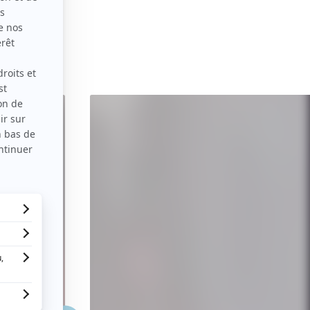
Plein
écran