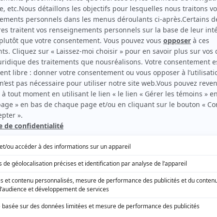
 du tapis rouge ici
.
u Gala Les Olivier 2023