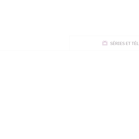
ACTUALITÉS
SÉRIES
ET TÉL
TÉLÉ, STARS, ETC.