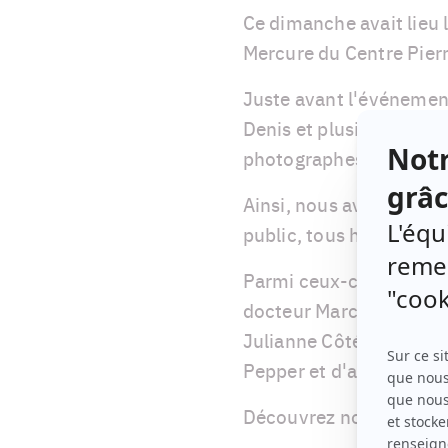
Ce dimanche avait lieu le
Mercure du Centre Pierr
Juste avant l'événement
Denis et plusieurs nommé
photographes.
Ainsi, nous avons pu cro
public, tous habillés de
Parmi ceux-ci, nous po
docteur Marc-Olivier Mor
Julianne Côté, Ève Côté
Pepper et d'autres.
Découvrez nos douze loo