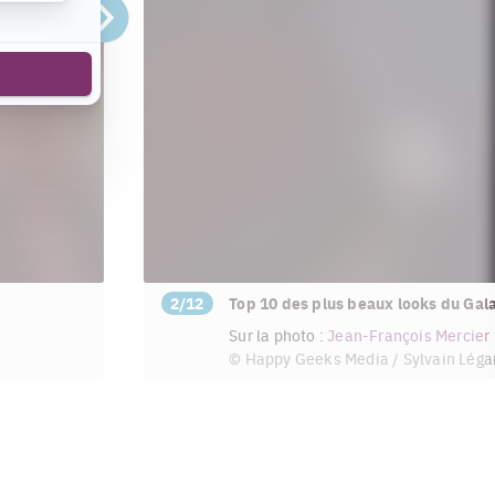
Suivant
2/12
Top 10 des plus beaux looks du Gala
Sur la photo :
Jean-François Mercier
© Happy Geeks Media / Sylvain Léga