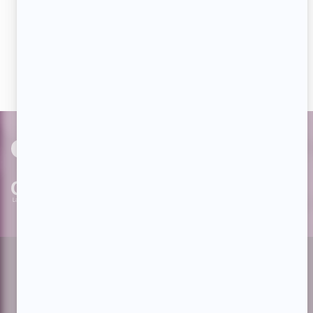
Aimez-nous sur Facebook
Devenez « fan » de notre page afin de voir toutes les
actualités dès qu'elles sont en ligne et pouvoir interagir
avec nos milliers d'abonnés!
PAR
cinoche.com
bizzmedia.ca
quijouequi.com
Facebook
Threads
Instagram
Suivez-nous!
Infolettre
À propos de Showbizz.net
Contactez-nous