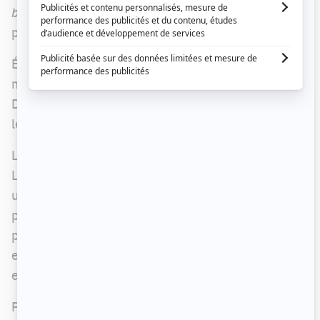
bleue
pourront assister à la conclusion de ce
projet, en ondes depuis 2017.
Évidemment, on s'attend à beaucoup d'émotions,
même si les auteurs Anne Boyer et Michel
D'Astous ont promis une finale lumineuse pour
leurs personnages.
Le synopsis de cet ultime épisode va comme suit :
Les colocs déménagent en vitesse et organisent
un dernier 5 à 7 pour célébrer leur départ. Le
père de Robin annule la journée qu'il devait
passer avec son fils, Robin réagit violemment
envers Pauline. Xavier surprend Hubert au chalet,
et se confie sur sa relation naissante.
Pour souligner cette conclusion, toute l'équipe de