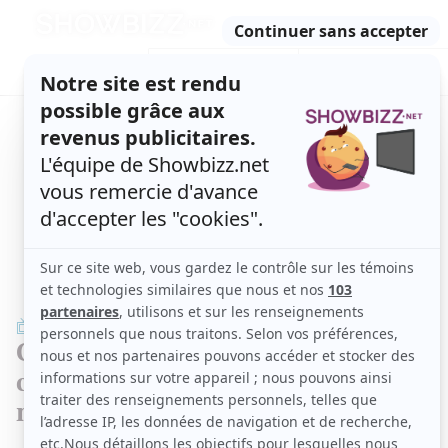
Retour
à
ACTUALITÉS
l'accueil
SÉRIES
ET TÉLÉ
CONCOURS
TÉLÉ, STARS, ETC.
TÉLÉ
Conclusion de L'heure bleue : Les
comédiens offrent un dernier
message émouvant