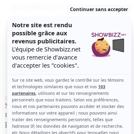
Retour
à
ACTUALITÉS
l'accueil
SÉRIES
ET TÉLÉ
CONCOURS
TÉLÉ, STARS, ETC.
STARS
Spectacle de la Fête nationale : Des
mots touchants de Pascale de Blois
pour Patsy Gallant