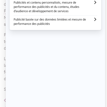
de
Big Brother Célébrités
,
Pascale de Blois
et
Patsy Gallant
ont développé une grande amitié.
Même si 55 ans les séparent, les deux femmes
s'accompagnent et s'épaulent à leur façon.
Pascale aide notamment Patsy avec la
technologie alors que la jeune influenceuse crée
des Tik Tok avec la chanteuse de 75 ans.
Lundi, Pascale était en coulisses du spectacle de
la Fête nationale avec son amie Patsy. La jeune
femme était épatée par la ténacité et la vivacité
de la grande dame québécoise.
Sur ses réseaux sociaux, Pascale écrivait ceci :