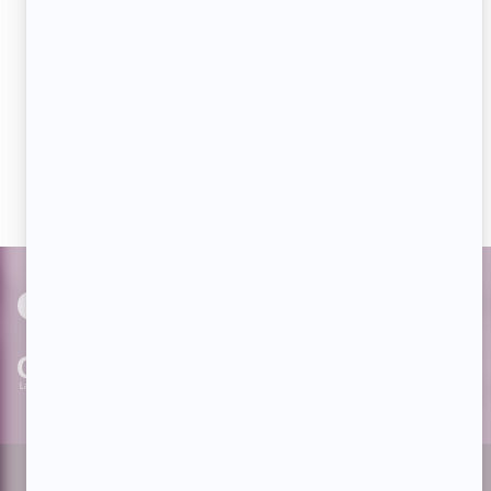
Aimez-nous sur Facebook
Devenez « fan » de notre page afin de voir toutes les
actualités dès qu'elles sont en ligne et pouvoir interagir
avec nos milliers d'abonnés!
PAR
cinoche.com
bizzmedia.ca
quijouequi.com
Facebook
Threads
Instagram
Suivez-nous!