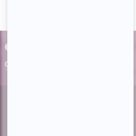
actualités dès qu'elles sont en ligne et pouvoir interagir
avec nos milliers d'abonnés!
PAR
cinoche.com
bizzmedia.ca
quijouequi.com
Facebook
Threads
Instagram
Suivez-nous!
Infolettre
À propos de Showbizz.net
Contactez-nous
Politique de confidentialité
Conditions d'utilisation