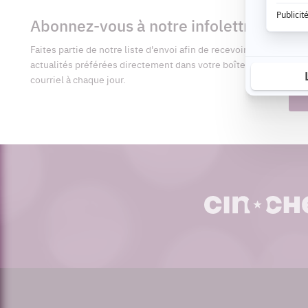
Informations
complémentaires
Abonnez-vous à notre infolettre
Pré
Faites partie de notre liste d'envoi afin de recevoir vos
Adr
actualités préférées directement dans votre boîte
cour
courriel à chaque jour.
cinoche.com