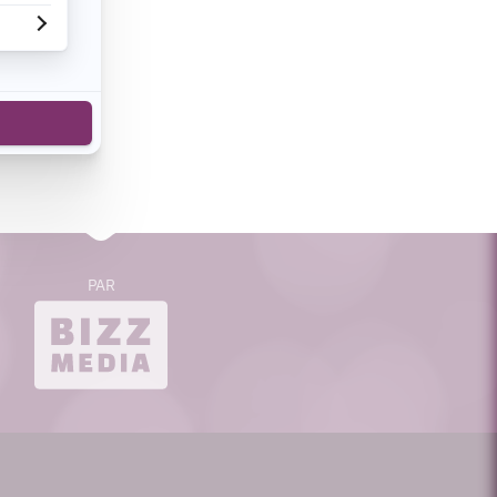
cebook
n de voir
s sont en
s milliers
PAR
bizzmedia.ca