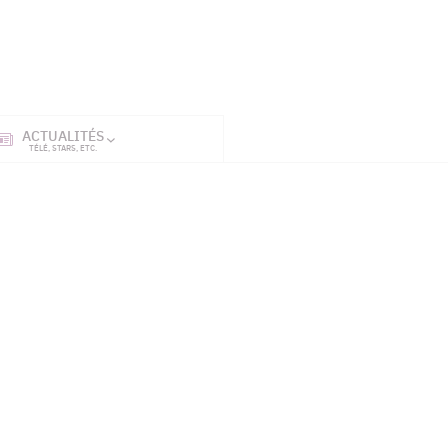
ACTUALITÉS
SÉRIES
ET TÉL
TÉLÉ, STARS, ETC.