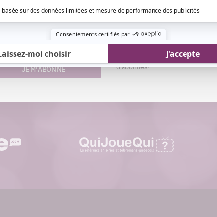
Aimez-nous sur Fa
nom
Devenez « fan » de notre page afi
esse
toutes les actualités dès qu'elle
riel
ligne et pouvoir interagir avec no
d'abonnés!
JE M'ABONNE
quijouequi.com