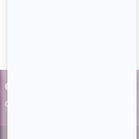
Aimez-nous sur Facebook
Devenez « fan » de notre page afin de voir toutes les
actualités dès qu'elles sont en ligne et pouvoir interagir
avec nos milliers d'abonnés!
PAR
cinoche.com
bizzmedia.ca
quijouequi.com
Facebook
Threads
Instagram
Suivez-nous!