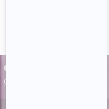
Aimez-nous sur Facebook
Devenez « fan » de notre page afin de voir toutes les
actualités dès qu'elles sont en ligne et pouvoir interagir
avec nos milliers d'abonnés!
PAR
cinoche.com
bizzmedia.ca
quijouequi.com
Facebook
Threads
Instagram
Suivez-nous!