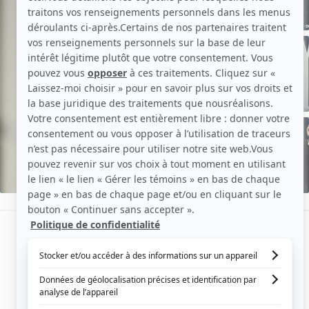
de
Noah
Baumbach
EN VOIR PLUS
Aperçu