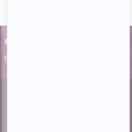
avec nos milliers d'abonnés!
PAR
cinoche.com
bizzmedia.ca
quijouequi.com
Facebook
Threads
Instagram
Suivez-nous!
Infolettre
À propos de Showbizz.net
Contactez-nous
Politique de confidentialité
Conditions d'utilisation
Gestion du consentement