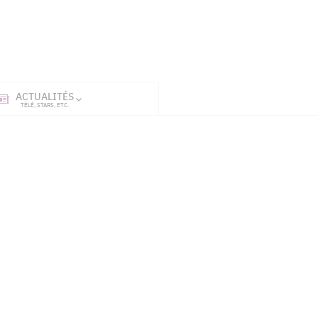
ACTUALITÉS
SÉRIES
ET TÉL
TÉLÉ, STARS, ETC.