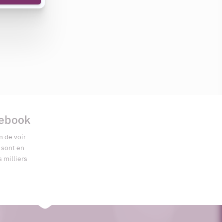
cebook
n de voir
s sont en
s milliers