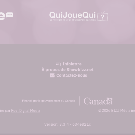
quijouequi.com
Infolettre
am
À propos de Showbizz.net
Contactez-nous
Financé
par
le
ire par
Fuel Digital Media
© 2026 BIZZ Média inc.
gouvernement
du
Canada
Version: 3.3.4
-
634e821c