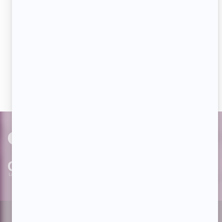
Aimez-nous sur Facebook
Devenez « fan » de notre page afin de voir toutes les
actualités dès qu'elles sont en ligne et pouvoir interagir
avec nos milliers d'abonnés!
PAR
cinoche.com
bizzmedia.ca
quijouequi.com
Facebook
Threads
Instagram
Suivez-nous!