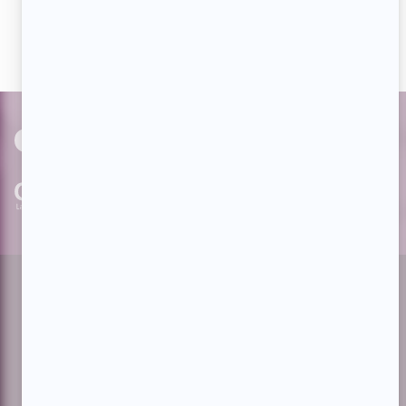
actualités dès qu'elles sont en ligne et pouvoir interagir
avec nos milliers d'abonnés!
PAR
cinoche.com
bizzmedia.ca
quijouequi.com
Facebook
Threads
Instagram
Suivez-nous!
Infolettre
À propos de Showbizz.net
Contactez-nous
Politique de confidentialité
Conditions d'utilisation