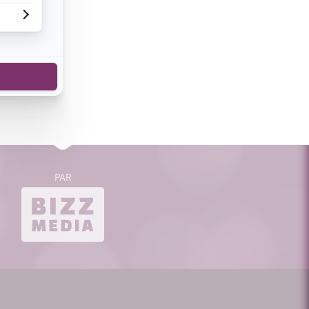
cebook
n de voir
s sont en
s milliers
PAR
bizzmedia.ca