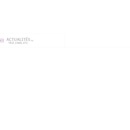
ACTUALITÉS
SÉRIES
ET TÉL
TÉLÉ, STARS, ETC.