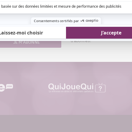
Aimez-nous sur Fa
nom
Devenez « fan » de notre page afi
esse
toutes les actualités dès qu'elle
riel
ligne et pouvoir interagir avec no
d'abonnés!
JE M'ABONNE
quijouequi.com