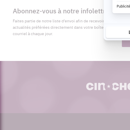
Informations
complémentaires
Abonnez-vous à notre infolettre
Pré
Faites partie de notre liste d'envoi afin de recevoir vos
Adr
actualités préférées directement dans votre boîte
cour
courriel à chaque jour.
cinoche.com