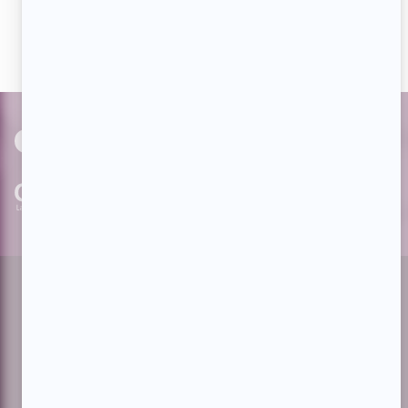
actualités dès qu'elles sont en ligne et pouvoir interagir
avec nos milliers d'abonnés!
PAR
cinoche.com
bizzmedia.ca
quijouequi.com
Facebook
Threads
Instagram
Suivez-nous!
Infolettre
À propos de Showbizz.net
Contactez-nous
Politique de confidentialité
Conditions d'utilisation