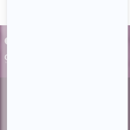
avec nos milliers d'abonnés!
PAR
cinoche.com
bizzmedia.ca
quijouequi.com
Facebook
Threads
Instagram
Suivez-nous!
Infolettre
À propos de Showbizz.net
Contactez-nous
Politique de confidentialité
Conditions d'utilisation
Gestion du consentement