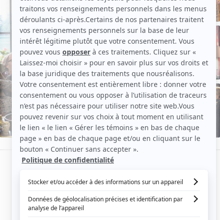
de
Judith
Godrèche
EN VOIR PLUS
Aperçu